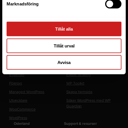
Webbhotell
Marknadsföring
Domäner
Managed Server
Cloud
Tillåt alla
Microsoft 365 Business
Tillåt urval
Fler tjänster
Lösningar
Avvisa
Byråer
LiteSpeed Webbhotell
E-handel
Elastic Scaling
Företag
WP Toolkit
Managed WordPress
Skapa hemsida
Utvecklare
Säker WordPress med WP
Guardian
WooCommerce
WordPress
Oderland
Support & resurser