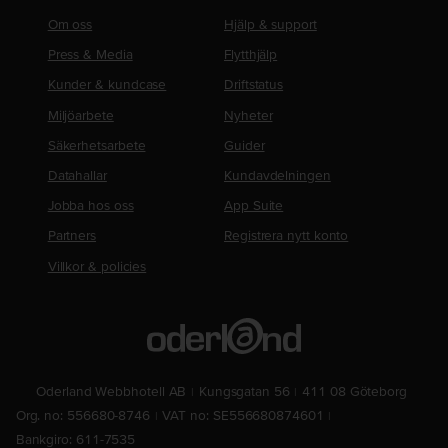
Om oss
Hjälp & support
Press & Media
Flytthjälp
Kunder & kundcase
Driftstatus
Miljöarbete
Nyheter
Säkerhetsarbete
Guider
Datahallar
Kundavdelningen
Jobba hos oss
App Suite
Partners
Registrera nytt konto
Villkor & policies
Oderland Webbhotell AB
Kungsgatan 56
411 08 Göteborg
Org. no: 556680-8746
VAT no: SE556680874601
Bankgiro: 611-7535