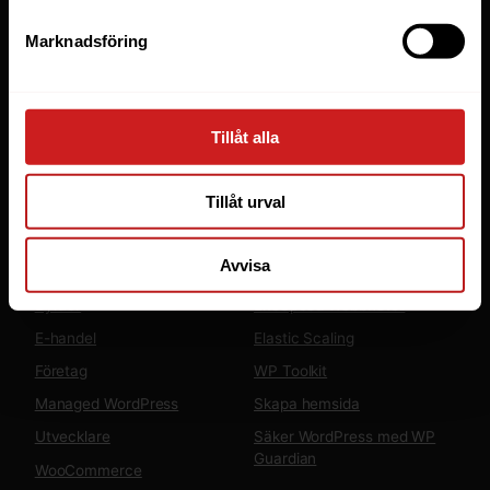
Tjänster
Marknadsföring
Webbhotell
Domäner
Managed Server
Tillåt alla
Cloud
Microsoft 365 Business
Tillåt urval
Fler tjänster
Lösningar
Avvisa
Byråer
LiteSpeed Webbhotell
E-handel
Elastic Scaling
Företag
WP Toolkit
Managed WordPress
Skapa hemsida
Utvecklare
Säker WordPress med WP
Guardian
WooCommerce