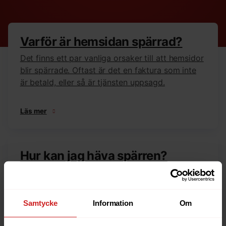
Varför är hemsidan spärrad?
Det finns ett par vanliga orsaker till att hemsidor
blir spärrade. Oftast är det en faktura som inte
är betald, eller så är tjänsten uppsagd.
Läs mer
Hur kan jag häva spärren?
Är du ägare till hemsidan eller domännamnet så
har vi skrivit en guide som går igenom dom
vanligaste anledningarna till varför en hemsida
Samtycke
Information
Om
är spärrad.