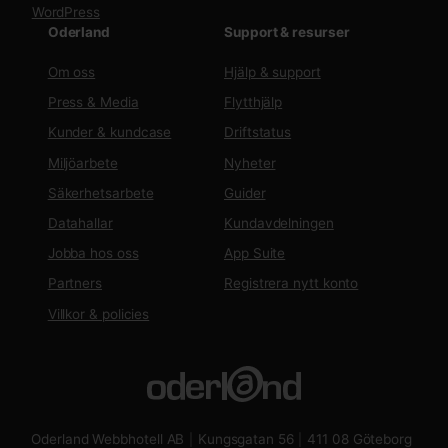
WordPress
Oderland
Support & resurser
Om oss
Hjälp & support
Press & Media
Flytthjälp
Kunder & kundcase
Driftstatus
Miljöarbete
Nyheter
Säkerhetsarbete
Guider
Datahallar
Kundavdelningen
Jobba hos oss
App Suite
Partners
Registrera nytt konto
Villkor & policies
Oderland Webbhotell AB
Kungsgatan 56
411 08 Göteborg