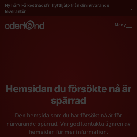
Gå
Ny här? Få kostnadsfri flytthjälp från din nuvarande
till
leverantör
innehåll
Meny
Hemsidan du försökte nå är
spärrad
Den hemsida som du har försökt nå är för
närvarande spärrad. Var god kontakta ägaren av
hemsidan för mer information.