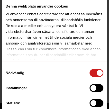
Läs mer
Denna webbplats använder cookies
Vi använder enhetsidentifierare för att anpassa innehållet
och annonserna till användarna, tillhandahålla funktioner
för sociala medier och analysera vår trafik. Vi
vidarebefordrar även sådana identifierare och annan
information från din enhet till de sociala medier och
The website you were trying to
annons- och analysföretag som vi samarbetar med.
reach has been suspended
Dessa kan i sin tur kombinera informationen med annan
information som du har tillhandahållit eller som de har
The website you have tried to access is suspended.
samlat in när du har använt deras tjänster.
Please contact the owner of the website for further
Samtyckesval
information.
Nödvändig
If you are the owner of this website or domain
please
read this FAQ
that goes through the most
Inställningar
common reasons for a website to be suspended.
Statistik