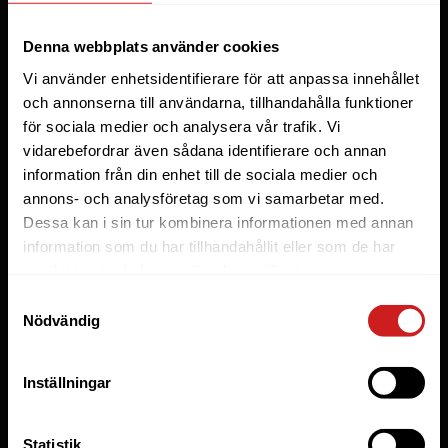
Webbhotell
Denna webbplats använder cookies
Domäner
Vi använder enhetsidentifierare för att anpassa innehållet
Managed Server
och annonserna till användarna, tillhandahålla funktioner
för sociala medier och analysera vår trafik. Vi
Cloud
vidarebefordrar även sådana identifierare och annan
Microsoft 365 Business
information från din enhet till de sociala medier och
Fler tjänster
annons- och analysföretag som vi samarbetar med.
Dessa kan i sin tur kombinera informationen med annan
information som du har tillhandahållit eller som de har
Lösningar
samlat in när du har använt deras tjänster.
Byråer
Samtyckesval
Nödvändig
E-handel
Företag
Inställningar
Managed WordPress
Utvecklare
Statistik