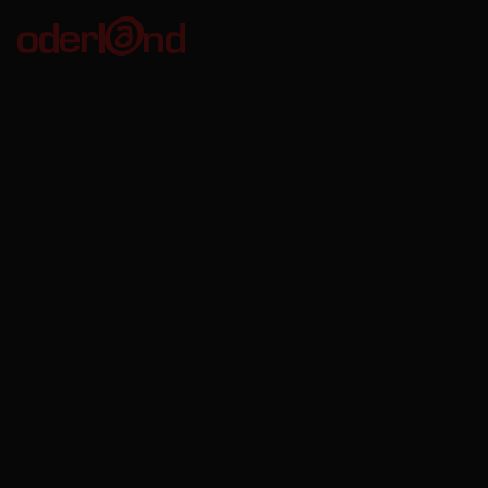
Oderland Webbhotell AB
Kungsgatan 56
411 08 Göteborg
Org. no: 556680-8746
VAT no: SE556680874601
Bankgiro: 611-7535
Oderland Webbhotell AB är godkänd för F-skatt.