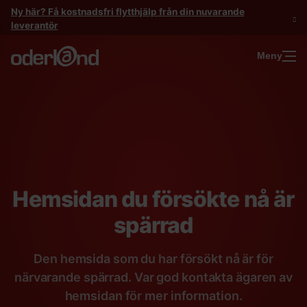
Gå
Ny här? Få kostnadsfri flytthjälp från din nuvarande
till
leverantör
innehåll
Meny
Hemsidan du försökte nå är
spärrad
Den hemsida som du har försökt nå är för
närvarande spärrad. Var god kontakta ägaren av
hemsidan för mer information.