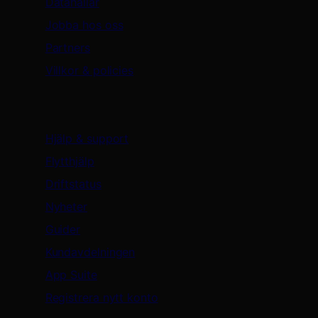
Datahallar
Jobba hos oss
Partners
Villkor & policies
Support & resurser
Hjälp & support
Flytthjälp
Driftstatus
Nyheter
Guider
Kundavdelningen
App Suite
Registrera nytt konto