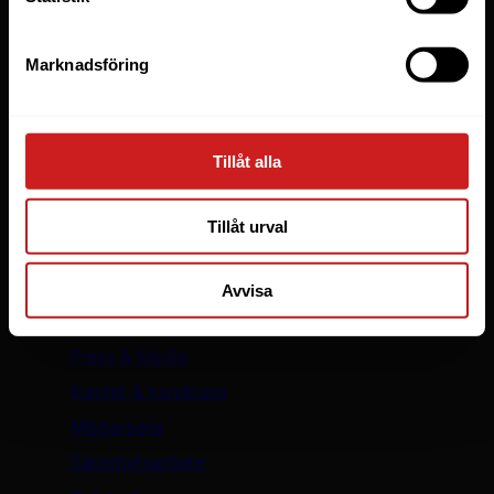
WooCommerce
WordPress
Marknadsföring
LiteSpeed Webbhotell
Elastic Scaling
WP Toolkit
Tillåt alla
Skapa hemsida
Säker WordPress med WP Guardian
Tillåt urval
Oderland
Avvisa
Om oss
Press & Media
Kunder & kundcase
Miljöarbete
Säkerhetsarbete