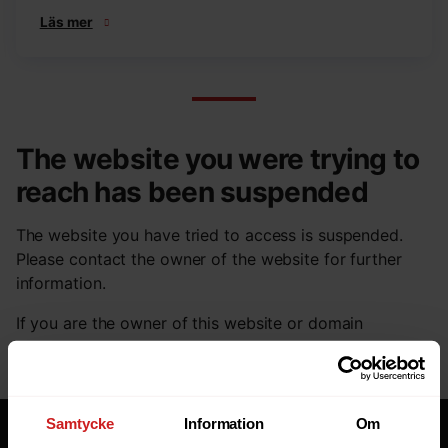
Läs mer
The website you were trying to
reach has been suspended
The website you have tried to access is suspended.
Please contact the owner of the website for further
information.
If you are the owner of this website or domain
please
read this FAQ
that goes through the most
common reasons for a website to be suspended.
Samtycke
Information
Om
Tjänster