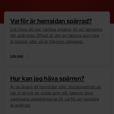
Varför är hemsidan spärrad?
Det finns ett par vanliga orsaker till att hemsidor
blir spärrade. Oftast är det en faktura som inte
är betald, eller så är tjänsten uppsagd.
Läs mer
Hur kan jag häva spärren?
Är du ägare till hemsidan eller domännamnet så
har vi skrivit en guide som går igenom dom
vanligaste anledningarna till varför en hemsida
är spärrad.