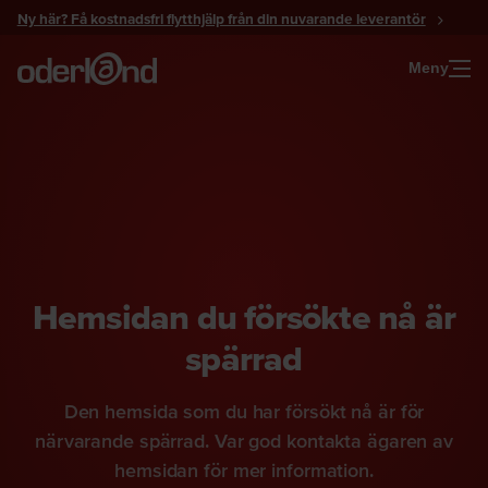
Gå
Ny här? Få kostnadsfri flytthjälp från din nuvarande leverantör
till
innehåll
Meny
Hemsidan du försökte nå är
spärrad
Den hemsida som du har försökt nå är för
närvarande spärrad. Var god kontakta ägaren av
hemsidan för mer information.