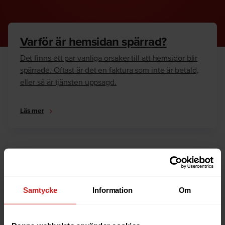
Varför är hemsidan spärrad?
Det finns ett par vanliga orsaker till att hemsidor blir
spärrade. Oftast är det en faktura som inte är betald,
eller så är tjänsten uppsagd.
Läs mer
Hur kan jag häva spärren?
Är du ägare till hemsidan eller domännamnet så har
vi skrivit en guide som går igenom dom vanligaste
Samtycke
Information
Om
anledningarna till varför en hemsida är spärrad.
Läs mer