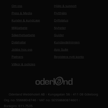
Om oss
Hjälp & support
Press & Media
Flytthjälp
Kunder & kundcase
Driftstatus
Miljöarbete
Nyheter
Säkerhetsarbete
Guider
Datahallar
Kundavdelningen
Jobba hos oss
App Suite
Partners
Registrera nytt konto
Villkor & policies
Oderland Webbhotell AB
Kungsgatan 56
411 08 Göteborg
Org. no: 556680-8746
VAT no: SE556680874601
Bankgiro: 611-7535