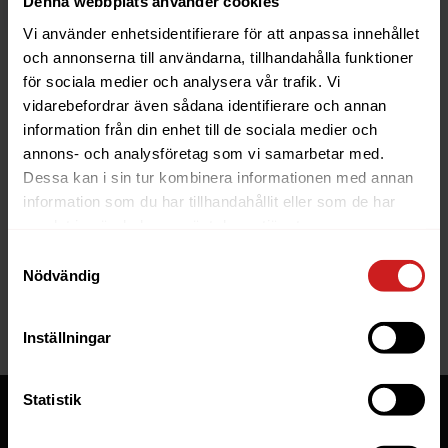
Denna webbplats använder cookies
Vi använder enhetsidentifierare för att anpassa innehållet
och annonserna till användarna, tillhandahålla funktioner
för sociala medier och analysera vår trafik. Vi
vidarebefordrar även sådana identifierare och annan
information från din enhet till de sociala medier och
The website you were trying to
annons- och analysföretag som vi samarbetar med.
reach has been suspended
Dessa kan i sin tur kombinera informationen med annan
information som du har tillhandahållit eller som de har
The website you have tried to access is suspended. Please
samlat in när du har använt deras tjänster.
contact the owner of the website for further information.
Samtyckesval
Nödvändig
If you are the owner of this website or domain please
read
this FAQ
that goes through the most common reasons for a
website to be suspended.
Inställningar
Statistik
Tjänster